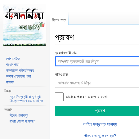
বিশেষ পাতা
প্রবেশ
ঝাঁপ দাও:
পরিভ্রমণ
,
অনুসন্ধান
ব্যবহারকারী নাম
হোম পেইজ
প্রধান পাতা
সাম্প্রতিক পরিবর্তনসমূহ
পাসওয়ার্ড
অজানা যেকোনো পাতা
সাহায্য
নিবন্ধ
আমাকে প্রবেশ অবস্থায় রাখো
নতুন নিবন্ধ সৃষ্টি বা পূর্বে সৃষ্ট
নিবন্ধ সম্পাদনা করতে চাইলে
সরঞ্জাম
বিশেষ পাতাসমূহ
ছাপার যোগ্য সংস্করণ
লগইন সংক্রান্ত সাহায্য
পাসওয়ার্ড ভুলে গেছেন?