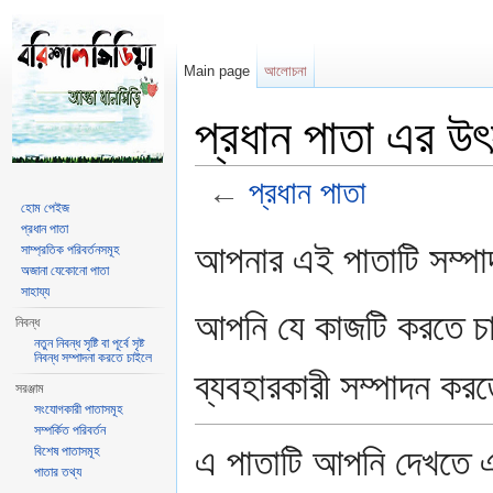
Main page
আলোচনা
প্রধান পাতা এর উৎ
←
প্রধান পাতা
হোম পেইজ
ঝাঁপ দাও:
পরিভ্রমণ
,
অনুসন্ধান
প্রধান পাতা
আপনার এই পাতাটি সম্পাদ
সাম্প্রতিক পরিবর্তনসমূহ
অজানা যেকোনো পাতা
সাহায্য
আপনি যে কাজটি করতে চ
নিবন্ধ
নতুন নিবন্ধ সৃষ্টি বা পূর্বে সৃষ্ট
নিবন্ধ সম্পাদনা করতে চাইলে
ব্যবহারকারী সম্পাদন কর
সরঞ্জাম
সংযোগকারী পাতাসমূহ
সম্পর্কিত পরিবর্তন
এ পাতাটি আপনি দেখতে এ
বিশেষ পাতাসমূহ
পাতার তথ্য